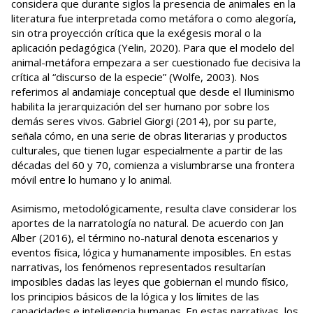
considera que durante siglos la presencia de animales en la
literatura fue interpretada como metáfora o como alegoría,
sin otra proyección crítica que la exégesis moral o la
aplicación pedagógica (Yelin, 2020). Para que el modelo del
animal-metáfora empezara a ser cuestionado fue decisiva la
crítica al “discurso de la especie” (Wolfe, 2003). Nos
referimos al andamiaje conceptual que desde el Iluminismo
habilita la jerarquización del ser humano por sobre los
demás seres vivos. Gabriel Giorgi (2014), por su parte,
señala cómo, en una serie de obras literarias y productos
culturales, que tienen lugar especialmente a partir de las
décadas del 60 y 70, comienza a vislumbrarse una frontera
móvil entre lo humano y lo animal.
Asimismo, metodológicamente, resulta clave considerar los
aportes de la narratología no natural. De acuerdo con Jan
Alber (2016), el término no-natural denota escenarios y
eventos física, lógica y humanamente imposibles. En estas
narrativas, los fenómenos representados resultarían
imposibles dadas las leyes que gobiernan el mundo físico,
los principios básicos de la lógica y los límites de las
capacidades e inteligencia humanas. En estas narrativas, los