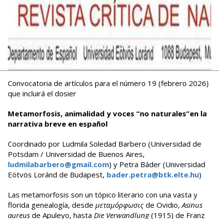
Convocatoria de artículos para el número 19 (febrero 2026)
que incluirá el dosier
Metamorfosis, animalidad y voces “no naturales”
en la
narrativa breve en español
Coordinado por Ludmila Soledad Barbero (Universidad de
Potsdam / Universidad de Buenos Aires,
ludmilabarbero@gmail.com
) y Petra Báder (Universidad
Eötvös Loránd de Budapest,
bader.petra@btk.elte.hu
)
Las metamorfosis son un tópico literario con una vasta y
florida genealogía, desde
μεταμόρφωσις
de Ovidio,
Asinus
aureus
de Apuleyo, hasta
Die Verwandlung
(1915) de Franz