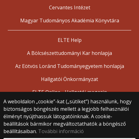
Cervantes Intézet
Magyar Tudományos Akadémia Könyvtára
ELTE Help
A Bölcsészettudományi Kar honlapja
Az Eötvös Loránd Tudományegyetem honlapja
Hallgatói Önkormányzat
ELTE Online - Hallgatói magazin
A weboldalon „cookie”-kat („sütiket”) használunk, hogy
biztonságos böngészés mellett a legjobb felhasználói
© 2025 Eötvös Loránd Tudományegyetem
élményt nyújthassuk látogatóinknak. A cookie-
Minden jog fenntartva.
beállítások bármikor megváltoztathatók a böngésző
1053 Budapest, Egyetem tér 1–3.
Központi telefonszám: +36 1 411 6500
beállításaiban.
További információ