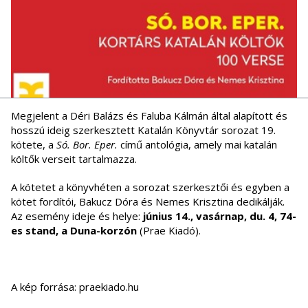
Megjelent a Déri Balázs és Faluba Kálmán által alapított és
hosszú ideig szerkesztett Katalán Könyvtár sorozat 19.
kötete, a
Só. Bor. Eper.
című antológia, amely mai katalán
költők verseit tartalmazza.
A kötetet a könyvhéten a sorozat szerkesztői és egyben a
kötet fordítói, Bakucz Dóra és Nemes Krisztina dedikálják.
Az esemény ideje és helye:
június 14., vasárnap, du. 4, 74-
es stand, a Duna-korzón
(Prae Kiadó).
A kép forrása: praekiado.hu