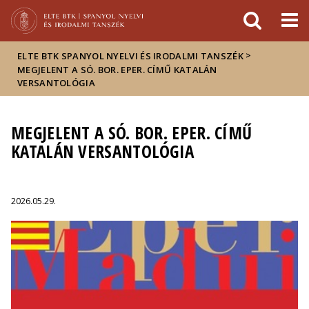
Események
ELTE a
Hírek
sajtóban
>
ELTE BTK SPANYOL NYELVI ÉS IRODALMI TANSZÉK
MEGJELENT A SÓ. BOR. EPER. CÍMŰ KATALÁN
VERSANTOLÓGIA
MEGJELENT A SÓ. BOR. EPER. CÍMŰ
KATALÁN VERSANTOLÓGIA
2026.05.29.