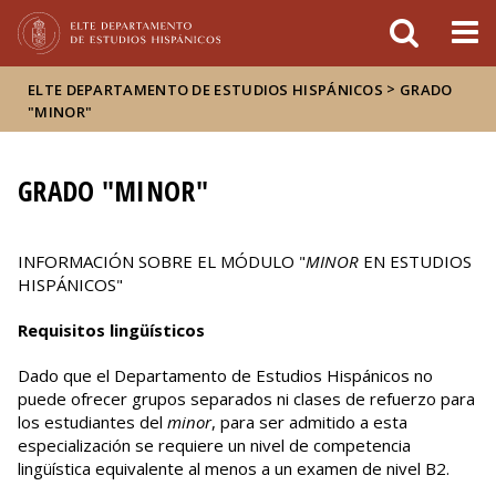
FIXME:token.header.mai
FIXME:token.header.cal
FIXME:token.header.abou
>
ELTE DEPARTAMENTO DE ESTUDIOS HISPÁNICOS
GRADO
"MINOR"
GRADO "MINOR"
INFORMACIÓN SOBRE EL MÓDULO "
MINOR
EN ESTUDIOS
HISPÁNICOS"
Requisitos lingüísticos
Dado que el Departamento de Estudios Hispánicos no
puede ofrecer grupos separados ni clases de refuerzo para
los estudiantes del
minor
, para ser admitido a esta
especialización se requiere un nivel de competencia
lingüística equivalente al menos a un examen de nivel B2.