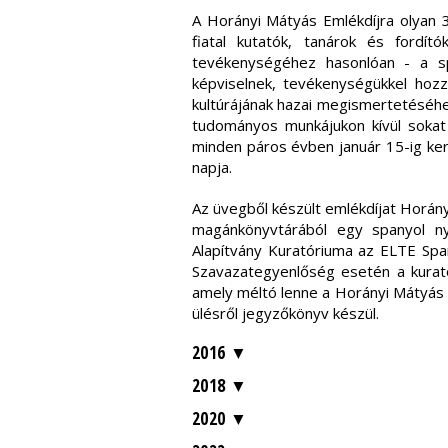
A Horányi Mátyás Emlékdíjra olyan 3
fiatal kutatók, tanárok és fordí
tevékenységéhez hasonlóan - a sp
képviselnek, tevékenységükkel hozz
kultúrájának hazai megismertetéséhe
tudományos munkájukon kívül sokat t
minden páros évben január 15-ig kerü
napja.
Az üvegből készült emlékdíjat Horány
magánkönyvtárából egy spanyol ny
Alapítvány Kuratóriuma az ELTE Span
Szavazategyenlőség esetén a kurató
amely méltó lenne a Horányi Mátyás E
ülésről jegyzőkönyv készül.
2016
2018
2020