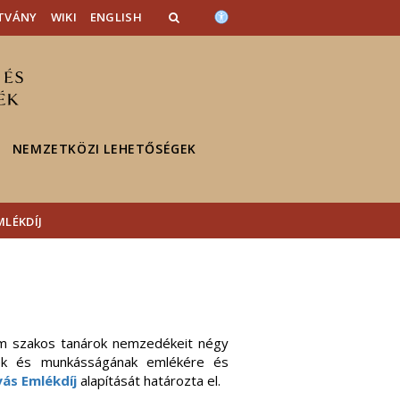
TVÁNY
WIKI
ENGLISH
NEMZETKÖZI LEHETŐSÉGEK
LÉKDÍJ
lom szakos tanárok nemzedékeit négy
k és munkásságának emlékére és
ás Emlékdíj
alapítását határozta el.