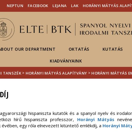
Események
ELTE a
Hírek
NEPTUN
FACEBOOK
LEJANA
LAK
HORÁNYI MÁTYÁS ALAPÍ
sajtóban
ABOUT OUR DEPARTMENT
OKTATÁS
KUTATÁS
KIADVÁNYAINK
>
>
MI TANSZÉK
HORÁNYI MÁTYÁS ALAPÍTVÁNY
HORÁNYI MÁTYÁS EM
DÍJ
gyarországi hispaniszta kutatók és a spanyol nyelv és iroda
tközi hírű hispaniszta professzor,
Horányi Mátyás
nevéne
ak évében, egy róla elnevezett kitüntető emlékdíj, a
Horányi Máty