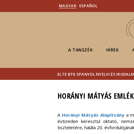
MAGYAR
ESPAÑOL
A TANSZÉK
HÍREK
ELTE BTK SPANYOL NYELVI ÉS IRODAL
HORÁNYI MÁTYÁS EMLÉK
A
Horányi Mátyás Alapítvány
a ma
évtizeden keresztül oktató, nemze
tiszteletére, halála 20. évfordulóján