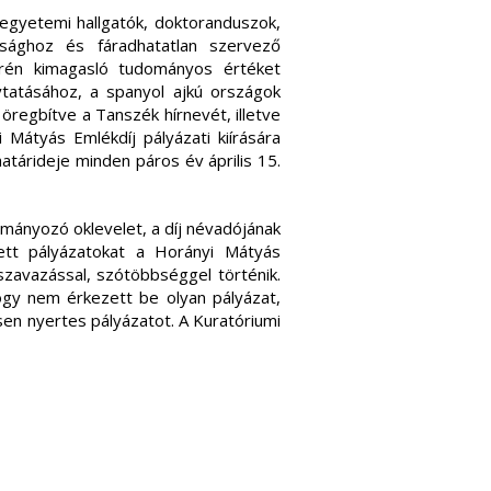
 egyetemi hallgatók, doktoranduszok,
ssághoz és fáradhatatlan szervező
erén kimagasló tudományos értéket
ytatásához, a spanyol ajkú országok
regbítve a Tanszék hírnevét, illetve
 Mátyás Emlékdíj pályázati kiírására
atárideje minden páros év április 15.
ományozó oklevelet, a díj névadójának
ett pályázatokat a Horányi Mátyás
szavazással, szótöbbséggel történik.
ogy nem érkezett be olyan pályázat,
en nyertes pályázatot. A Kuratóriumi