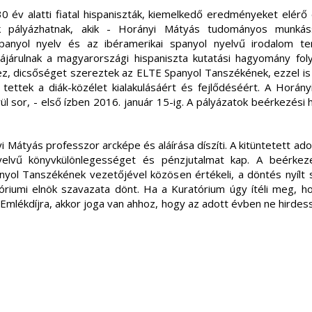
0 év alatti fiatal hispaniszták, kiemelkedő eredményeket elérő
tók pályázhatnak, akik - Horányi Mátyás tudományos munká
anyol nyelv és az ibéramerikai spanyol nyelvű irodalom t
ájárulnak a magyarországi hispaniszta kutatási hagyomány fol
z, dicsőséget szereztek az ELTE Spanyol Tanszékének, ezzel is ö
ettek a diák-közélet kialakulásáért és fejlődéséért. A Horányi
l sor, - első ízben 2016. január 15-ig. A pályázatok beérkezési h
i Mátyás professzor arcképe és aláírása díszíti. A kitüntetett ad
elvű könyvkülönlegességet és pénzjutalmat kap. A beérkez
yol Tanszékének vezetőjével közösen értékeli, a döntés nyílt 
riumi elnök szavazata dönt. Ha a Kuratórium úgy ítéli meg, h
mlékdíjra, akkor joga van ahhoz, hogy az adott évben ne hirdess