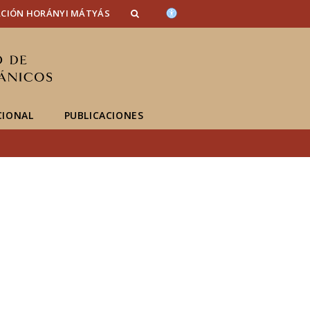
n_content
endar_content
t_this_site_content
CIÓN HORÁNYI MÁTYÁS
CIONAL
PUBLICACIONES