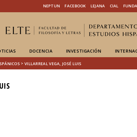
FIXME:token.header.mai
FIXME:token.header.cal
FIXME:token.header.abou
NEPTUN
FACEBOOK
LEJANA
CIAL
FUNDA
TICIAS
DOCENCIA
INVESTIGACIÓN
INTERNA
>
ISPÁNICOS
VILLARREAL VEGA, JOSÉ LUIS
UIS