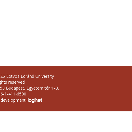
25 Eötvös Loránd University
ights reserved.
53 Budapest, Egyetem tér 1–3.
36-1-411-6500
 development: