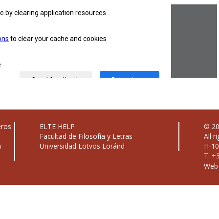
eros
ELTE HELP
© 20
Facultad de Filosofía y Letras
All r
a
Universidad Eötvös Loránd
H-10
T: +
Web