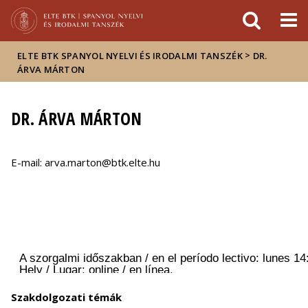
Események
ELTE a
Hírek
sajtóban
>
ELTE BTK SPANYOL NYELVI ÉS IRODALMI TANSZÉK
DR.
ÁRVA MÁRTON
DR. ÁRVA MÁRTON
E-mail: arva.marton@btk.elte.hu
Szakdolgozati témák