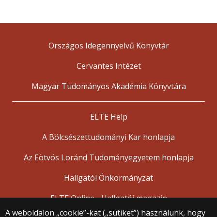
Országos Idegennyelvű Könyvtár
Cervantes Intézet
Magyar Tudományos Akadémia Könyvtára
ELTE Help
A Bölcsészettudományi Kar honlapja
Az Eötvös Loránd Tudományegyetem honlapja
Hallgatói Önkormányzat
ELTE Online - Hallgatói magazin
A weboldalon „cookie”-kat („sütiket”) használunk, hogy