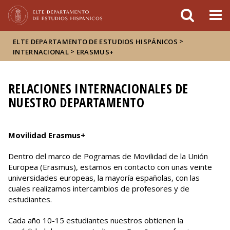
FIXME:token.header.mai
FIXME:token.header.cal
FIXME:token.header.abou
>
ELTE DEPARTAMENTO DE ESTUDIOS HISPÁNICOS
>
INTERNACIONAL
ERASMUS+
RELACIONES INTERNACIONALES DE
NUESTRO DEPARTAMENTO
Movilidad Erasmus+
Dentro del marco de Pogramas de Movilidad de la Unión
Europea (Erasmus), estamos en contacto con unas veinte
universidades europeas, la mayoría españolas, con las
cuales realizamos intercambios de profesores y de
estudiantes.
Cada año 10-15 estudiantes nuestros obtienen la