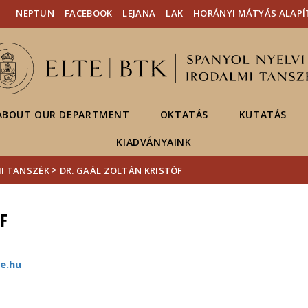
Események
ELTE a
Hírek
NEPTUN
FACEBOOK
LEJANA
LAK
HORÁNYI MÁTYÁS ALAPÍ
sajtóban
ABOUT OUR DEPARTMENT
OKTATÁS
KUTATÁS
KIADVÁNYAINK
>
MI TANSZÉK
DR. GAÁL ZOLTÁN KRISTÓF
F
te.hu