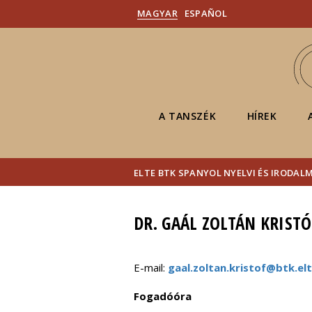
MAGYAR
ESPAÑOL
A TANSZÉK
HÍREK
ELTE BTK SPANYOL NYELVI ÉS IRODAL
DR. GAÁL ZOLTÁN KRISTÓ
E-mail:
gaal.zoltan.kristof@btk.el
Fogadóóra