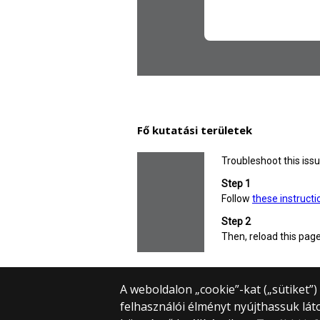
Fő kutatási területek
SZAKMAI ÖNÉLETRAJZ
A weboldalon „cookie”-kat („sütiket”
felhasználói élményt nyújthassuk lát