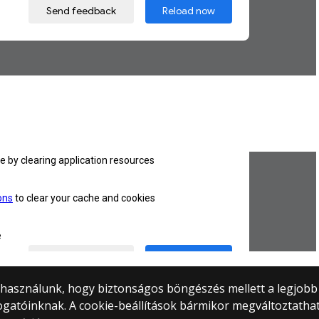
) használunk, hogy biztonságos böngészés mellett a legjobb
ogatóinknak. A cookie-beállítások bármikor megváltoztatha