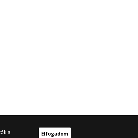
tók a
Elfogadom