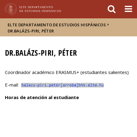
FIXME:token.header.mai
FIXME:token.header.cal
FIXME:token.header.abou
>
ELTE DEPARTAMENTO DE ESTUDIOS HISPÁNICOS
DR.BALÁZS-PIRI, PÉTER
DR.BALÁZS-PIRI, PÉTER
Coordinador académico ERASMUS+ (estudiantes salientes)
E-mail:
Horas de atención al estudiante