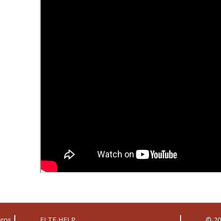
eros
ELTE HELP
© 20