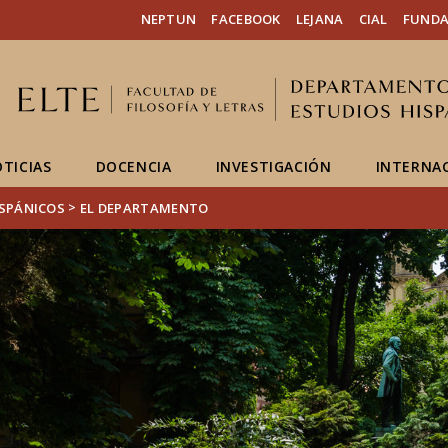
FIXME:token.header.mai
FIXME:token.header.cal
FIXME:token.header.abou
NEPTUN
FACEBOOK
LEJANA
CIAL
FUNDA
TICIAS
DOCENCIA
INVESTIGACIÓN
INTERNA
>
ISPÁNICOS
EL DEPARTAMENTO