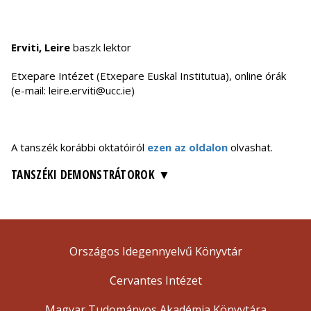
Erviti, Leire
baszk lektor
Etxepare Intézet (Etxepare Euskal Institutua), online órák
(e-mail: leire.erviti@ucc.ie)
A tanszék korábbi oktatóiról
ezen az oldalon
olvashat.
TANSZÉKI DEMONSTRÁTOROK
Országos Idegennyelvű Könyvtár
Cervantes Intézet
Magyar Tudományos Akadémia Könyvtára