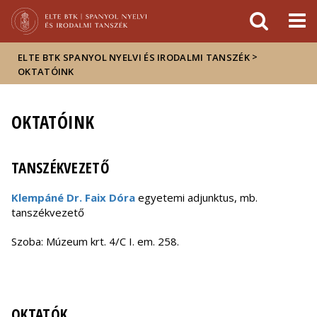
Események
ELTE a
Hírek
sajtóban
>
ELTE BTK SPANYOL NYELVI ÉS IRODALMI TANSZÉK
OKTATÓINK
OKTATÓINK
TANSZÉKVEZETŐ
Klempáné Dr. Faix Dóra
egyetemi
adjunktus, mb.
tanszékvezető
Szoba: Múzeum krt. 4/C I. em. 258.
OKTATÓK