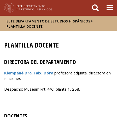
FIXME:token.header.mai
FIXME:token.header.cal
FIXME:token.header.abou
>
ELTE DEPARTAMENTO DE ESTUDIOS HISPÁNICOS
PLANTILLA DOCENTE
PLANTILLA DOCENTE
DIRECTORA DEL DEPARTAMENTO
Klempáné Dra. Faix, Dóra
profesora adjunta, directora en
funciones
Despacho: Múzeum krt. 4/C, planta 1, 258.
DOCENTES