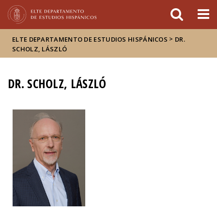
FIXME:token.header.mai
FIXME:token.header.cal
FIXME:token.header.abou
>
ELTE DEPARTAMENTO DE ESTUDIOS HISPÁNICOS
DR.
SCHOLZ, LÁSZLÓ
DR. SCHOLZ, LÁSZLÓ