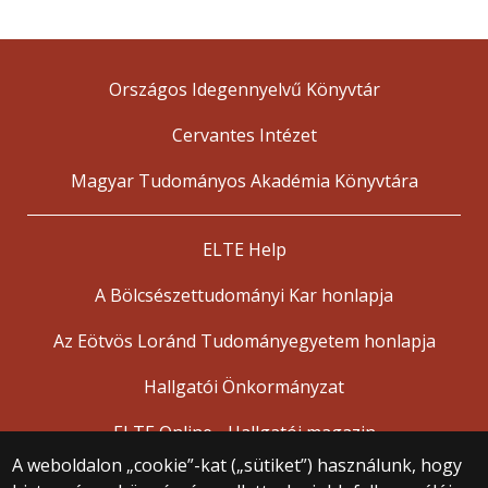
Országos Idegennyelvű Könyvtár
Cervantes Intézet
Magyar Tudományos Akadémia Könyvtára
ELTE Help
A Bölcsészettudományi Kar honlapja
Az Eötvös Loránd Tudományegyetem honlapja
Hallgatói Önkormányzat
ELTE Online - Hallgatói magazin
A weboldalon „cookie”-kat („sütiket”) használunk, hogy