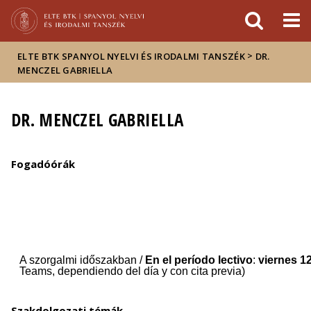
Események
ELTE a
Hírek
sajtóban
>
ELTE BTK SPANYOL NYELVI ÉS IRODALMI TANSZÉK
DR.
MENCZEL GABRIELLA
DR. MENCZEL GABRIELLA
Fogadóórák
Szakdolgozati témák